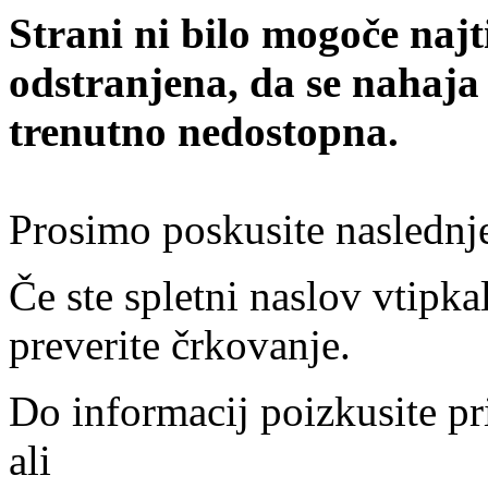
Strani ni bilo mogoče najt
odstranjena, da se nahaja
trenutno nedostopna.
Prosimo poskusite naslednj
Če ste spletni naslov vtipkal
preverite črkovanje.
Do informacij poizkusite pr
ali