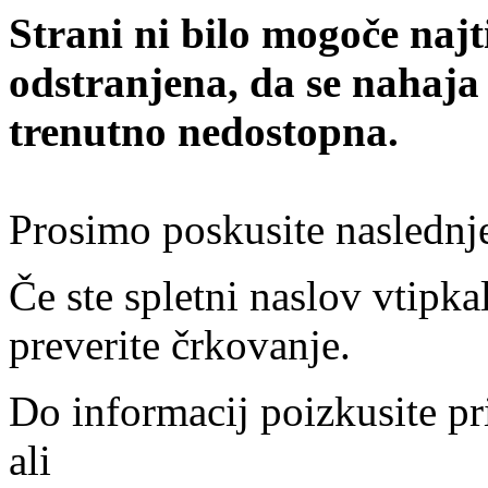
Strani ni bilo mogoče najt
odstranjena, da se nahaja
trenutno nedostopna.
Prosimo poskusite naslednj
Če ste spletni naslov vtipkal
preverite črkovanje.
Do informacij poizkusite pr
ali