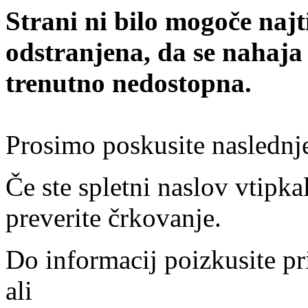
Strani ni bilo mogoče najt
odstranjena, da se nahaja
trenutno nedostopna.
Prosimo poskusite naslednj
Če ste spletni naslov vtipkal
preverite črkovanje.
Do informacij poizkusite pr
ali