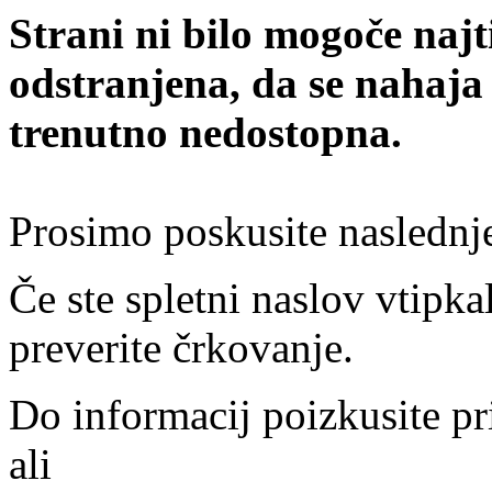
Strani ni bilo mogoče najt
odstranjena, da se nahaja
trenutno nedostopna.
Prosimo poskusite naslednj
Če ste spletni naslov vtipkal
preverite črkovanje.
Do informacij poizkusite pr
ali