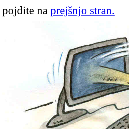
pojdite na
prejšnjo stran.