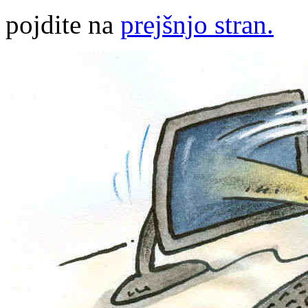
pojdite na
prejšnjo stran.