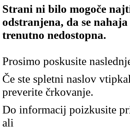
Strani ni bilo mogoče najt
odstranjena, da se nahaja
trenutno nedostopna.
Prosimo poskusite naslednj
Če ste spletni naslov vtipkal
preverite črkovanje.
Do informacij poizkusite pr
ali