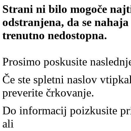
Strani ni bilo mogoče najt
odstranjena, da se nahaja
trenutno nedostopna.
Prosimo poskusite naslednj
Če ste spletni naslov vtipkal
preverite črkovanje.
Do informacij poizkusite pr
ali