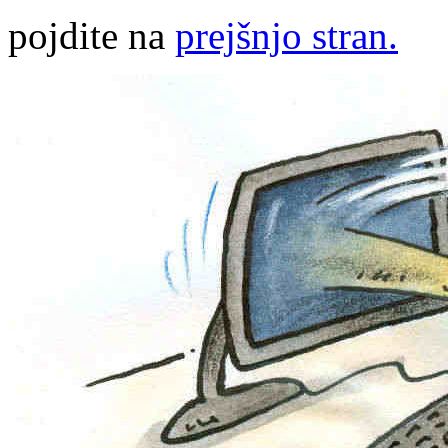
pojdite na
prejšnjo stran.