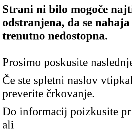
Strani ni bilo mogoče najt
odstranjena, da se nahaja
trenutno nedostopna.
Prosimo poskusite naslednj
Če ste spletni naslov vtipkal
preverite črkovanje.
Do informacij poizkusite pr
ali