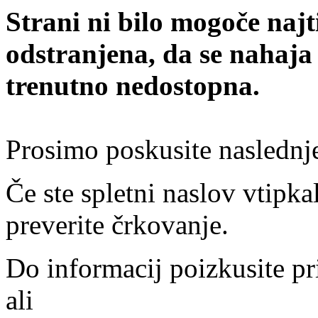
Strani ni bilo mogoče najt
odstranjena, da se nahaja
trenutno nedostopna.
Prosimo poskusite naslednj
Če ste spletni naslov vtipkal
preverite črkovanje.
Do informacij poizkusite pr
ali