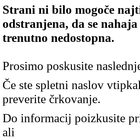
Strani ni bilo mogoče najt
odstranjena, da se nahaja
trenutno nedostopna.
Prosimo poskusite naslednj
Če ste spletni naslov vtipkal
preverite črkovanje.
Do informacij poizkusite pr
ali