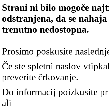
Strani ni bilo mogoče najt
odstranjena, da se nahaja
trenutno nedostopna.
Prosimo poskusite naslednj
Če ste spletni naslov vtipkal
preverite črkovanje.
Do informacij poizkusite pr
ali