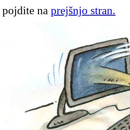
pojdite na
prejšnjo stran.