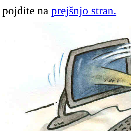
pojdite na
prejšnjo stran.