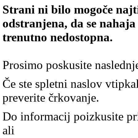
Strani ni bilo mogoče najt
odstranjena, da se nahaja
trenutno nedostopna.
Prosimo poskusite naslednj
Če ste spletni naslov vtipkal
preverite črkovanje.
Do informacij poizkusite pr
ali