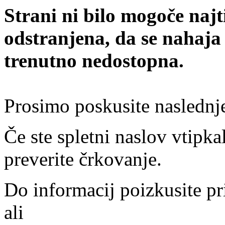
Strani ni bilo mogoče najt
odstranjena, da se nahaja
trenutno nedostopna.
Prosimo poskusite naslednj
Če ste spletni naslov vtipkal
preverite črkovanje.
Do informacij poizkusite pr
ali