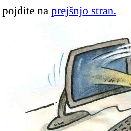
pojdite na
prejšnjo stran.