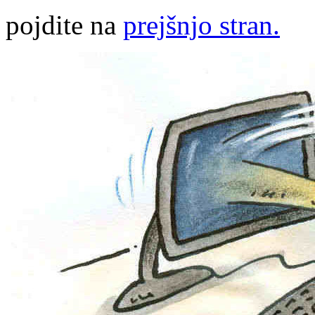
pojdite na
prejšnjo stran.