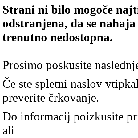
Strani ni bilo mogoče najt
odstranjena, da se nahaja
trenutno nedostopna.
Prosimo poskusite naslednj
Če ste spletni naslov vtipkal
preverite črkovanje.
Do informacij poizkusite pr
ali