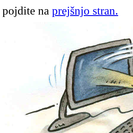
pojdite na
prejšnjo stran.