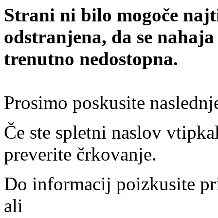
Strani ni bilo mogoče najt
odstranjena, da se nahaja
trenutno nedostopna.
Prosimo poskusite naslednj
Če ste spletni naslov vtipkal
preverite črkovanje.
Do informacij poizkusite pr
ali