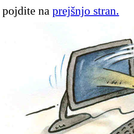
pojdite na
prejšnjo stran.