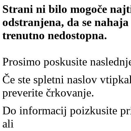
Strani ni bilo mogoče najt
odstranjena, da se nahaja
trenutno nedostopna.
Prosimo poskusite naslednj
Če ste spletni naslov vtipkal
preverite črkovanje.
Do informacij poizkusite pr
ali