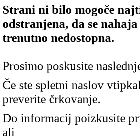
Strani ni bilo mogoče najt
odstranjena, da se nahaja
trenutno nedostopna.
Prosimo poskusite naslednj
Če ste spletni naslov vtipkal
preverite črkovanje.
Do informacij poizkusite pr
ali