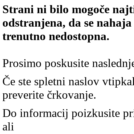
Strani ni bilo mogoče najt
odstranjena, da se nahaja
trenutno nedostopna.
Prosimo poskusite naslednj
Če ste spletni naslov vtipkal
preverite črkovanje.
Do informacij poizkusite pr
ali