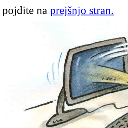
pojdite na
prejšnjo stran.