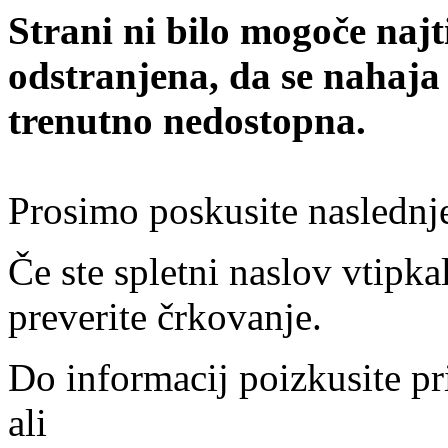
Strani ni bilo mogoče najt
odstranjena, da se nahaja
trenutno nedostopna.
Prosimo poskusite naslednj
Če ste spletni naslov vtipkal
preverite črkovanje.
Do informacij poizkusite pr
ali