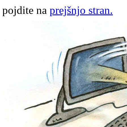
pojdite na
prejšnjo stran.