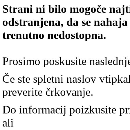
Strani ni bilo mogoče najt
odstranjena, da se nahaja
trenutno nedostopna.
Prosimo poskusite naslednj
Če ste spletni naslov vtipkal
preverite črkovanje.
Do informacij poizkusite pr
ali