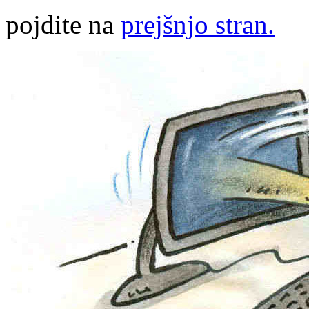
pojdite na
prejšnjo stran.