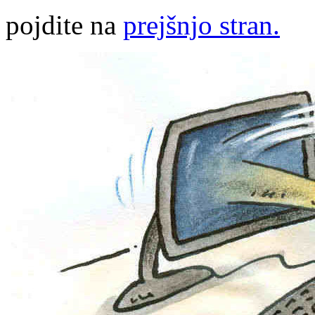
pojdite na
prejšnjo stran.