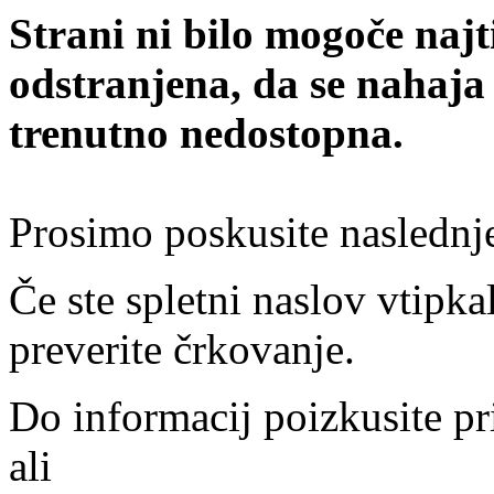
Strani ni bilo mogoče najt
odstranjena, da se nahaja
trenutno nedostopna.
Prosimo poskusite naslednj
Če ste spletni naslov vtipkal
preverite črkovanje.
Do informacij poizkusite pr
ali