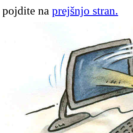
pojdite na
prejšnjo stran.