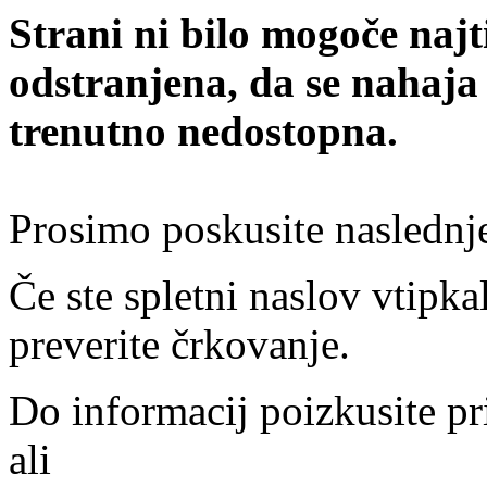
Strani ni bilo mogoče najt
odstranjena, da se nahaja
trenutno nedostopna.
Prosimo poskusite naslednj
Če ste spletni naslov vtipkal
preverite črkovanje.
Do informacij poizkusite pr
ali