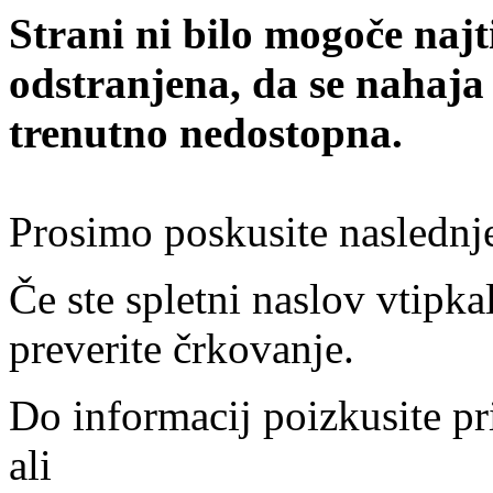
Strani ni bilo mogoče najt
odstranjena, da se nahaja
trenutno nedostopna.
Prosimo poskusite naslednj
Če ste spletni naslov vtipkal
preverite črkovanje.
Do informacij poizkusite pr
ali