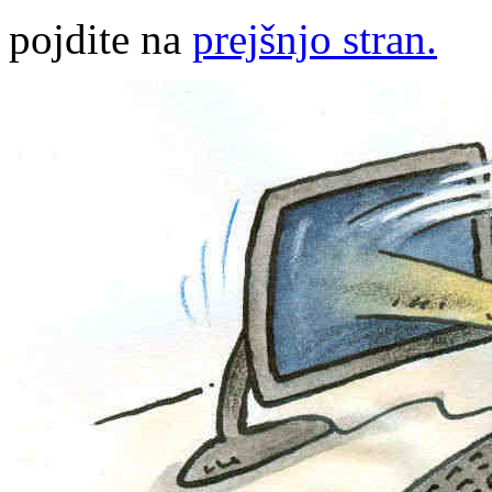
pojdite na
prejšnjo stran.