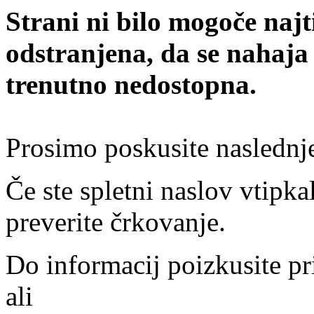
Strani ni bilo mogoče najt
odstranjena, da se nahaja
trenutno nedostopna.
Prosimo poskusite naslednj
Če ste spletni naslov vtipkal
preverite črkovanje.
Do informacij poizkusite pr
ali