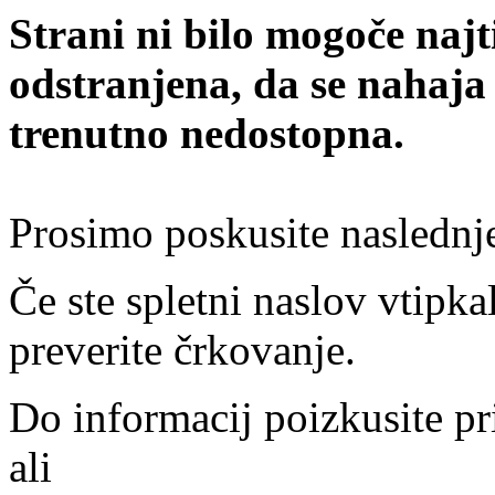
Strani ni bilo mogoče najt
odstranjena, da se nahaja
trenutno nedostopna.
Prosimo poskusite naslednj
Če ste spletni naslov vtipkal
preverite črkovanje.
Do informacij poizkusite pr
ali