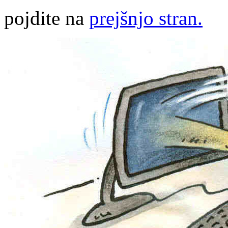
pojdite na
prejšnjo stran.