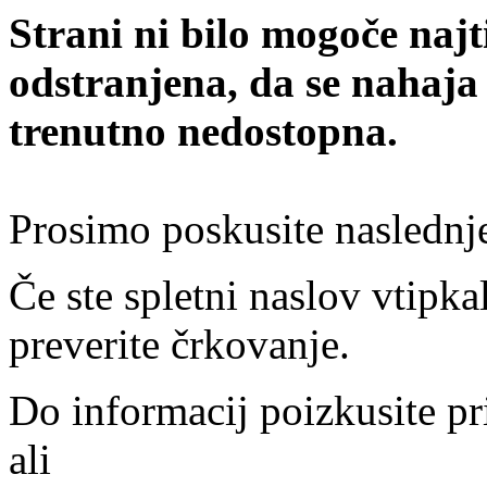
Strani ni bilo mogoče najt
odstranjena, da se nahaja
trenutno nedostopna.
Prosimo poskusite naslednj
Če ste spletni naslov vtipkal
preverite črkovanje.
Do informacij poizkusite pr
ali