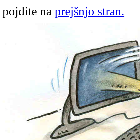
pojdite na
prejšnjo stran.