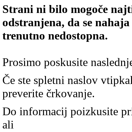
Strani ni bilo mogoče najt
odstranjena, da se nahaja
trenutno nedostopna.
Prosimo poskusite naslednj
Če ste spletni naslov vtipkal
preverite črkovanje.
Do informacij poizkusite pr
ali