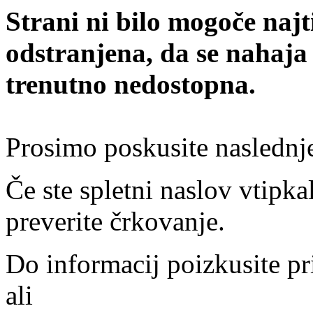
Strani ni bilo mogoče najt
odstranjena, da se nahaja
trenutno nedostopna.
Prosimo poskusite naslednj
Če ste spletni naslov vtipkal
preverite črkovanje.
Do informacij poizkusite pr
ali