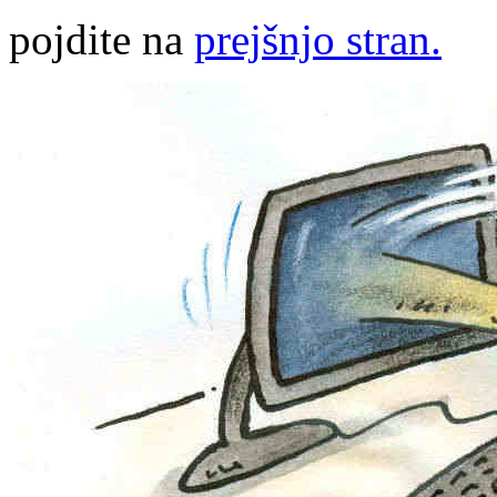
pojdite na
prejšnjo stran.