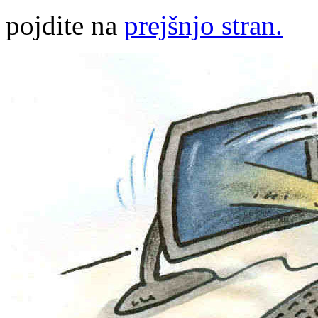
pojdite na
prejšnjo stran.