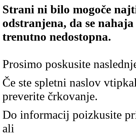
Strani ni bilo mogoče najt
odstranjena, da se nahaja
trenutno nedostopna.
Prosimo poskusite naslednj
Če ste spletni naslov vtipkal
preverite črkovanje.
Do informacij poizkusite pr
ali