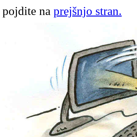
pojdite na
prejšnjo stran.