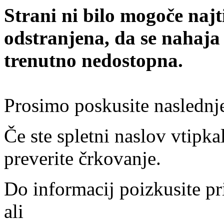
Strani ni bilo mogoče najt
odstranjena, da se nahaja
trenutno nedostopna.
Prosimo poskusite naslednj
Če ste spletni naslov vtipkal
preverite črkovanje.
Do informacij poizkusite pr
ali