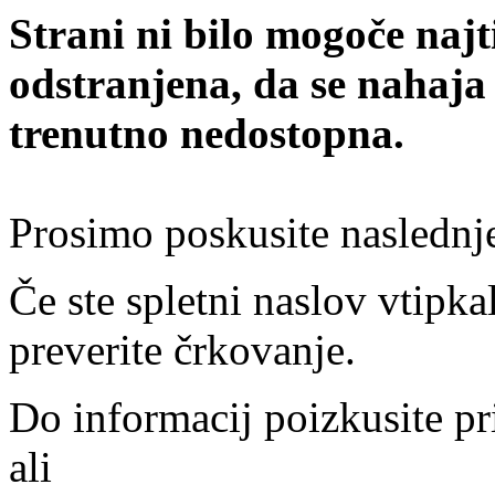
Strani ni bilo mogoče najt
odstranjena, da se nahaja
trenutno nedostopna.
Prosimo poskusite naslednj
Če ste spletni naslov vtipkal
preverite črkovanje.
Do informacij poizkusite pr
ali