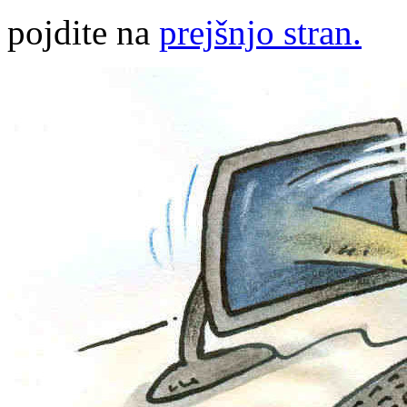
pojdite na
prejšnjo stran.