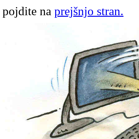
pojdite na
prejšnjo stran.