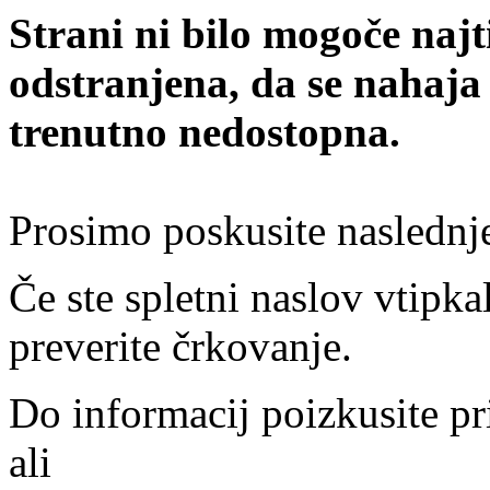
Strani ni bilo mogoče najt
odstranjena, da se nahaja
trenutno nedostopna.
Prosimo poskusite naslednj
Če ste spletni naslov vtipkal
preverite črkovanje.
Do informacij poizkusite pr
ali