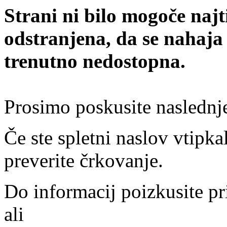
Strani ni bilo mogoče najt
odstranjena, da se nahaja
trenutno nedostopna.
Prosimo poskusite naslednj
Če ste spletni naslov vtipkal
preverite črkovanje.
Do informacij poizkusite pr
ali