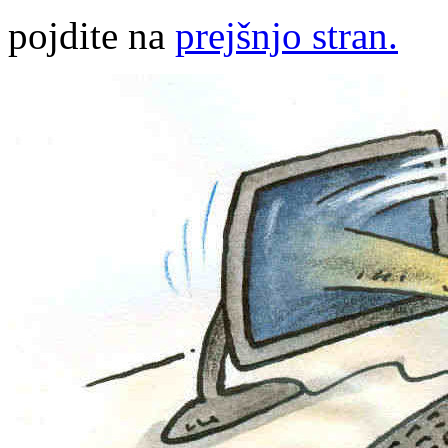
pojdite na
prejšnjo stran.