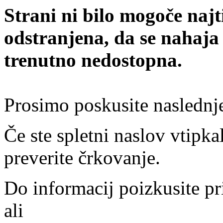
Strani ni bilo mogoče najt
odstranjena, da se nahaja
trenutno nedostopna.
Prosimo poskusite naslednj
Če ste spletni naslov vtipkal
preverite črkovanje.
Do informacij poizkusite pr
ali