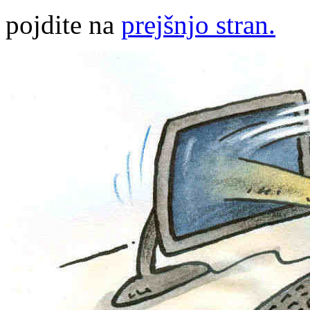
pojdite na
prejšnjo stran.