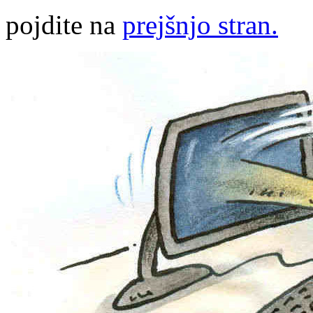
pojdite na
prejšnjo stran.