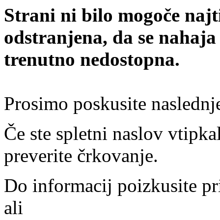
Strani ni bilo mogoče najt
odstranjena, da se nahaja
trenutno nedostopna.
Prosimo poskusite naslednj
Če ste spletni naslov vtipkal
preverite črkovanje.
Do informacij poizkusite pr
ali