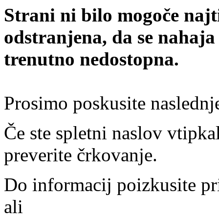
Strani ni bilo mogoče najt
odstranjena, da se nahaja
trenutno nedostopna.
Prosimo poskusite naslednj
Če ste spletni naslov vtipkal
preverite črkovanje.
Do informacij poizkusite pr
ali