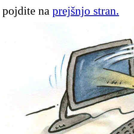
pojdite na
prejšnjo stran.