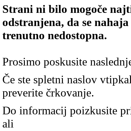
Strani ni bilo mogoče najt
odstranjena, da se nahaja
trenutno nedostopna.
Prosimo poskusite naslednj
Če ste spletni naslov vtipkal
preverite črkovanje.
Do informacij poizkusite pr
ali