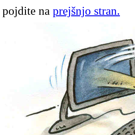
pojdite na
prejšnjo stran.