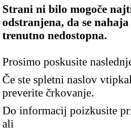
Strani ni bilo mogoče najt
odstranjena, da se nahaja
trenutno nedostopna.
Prosimo poskusite naslednj
Če ste spletni naslov vtipkal
preverite črkovanje.
Do informacij poizkusite pr
ali