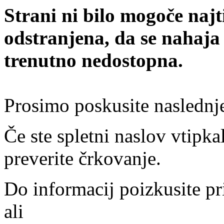
Strani ni bilo mogoče najt
odstranjena, da se nahaja
trenutno nedostopna.
Prosimo poskusite naslednj
Če ste spletni naslov vtipkal
preverite črkovanje.
Do informacij poizkusite pr
ali