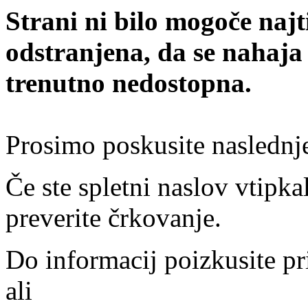
Strani ni bilo mogoče najt
odstranjena, da se nahaja
trenutno nedostopna.
Prosimo poskusite naslednj
Če ste spletni naslov vtipkal
preverite črkovanje.
Do informacij poizkusite pr
ali