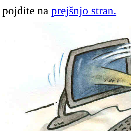
pojdite na
prejšnjo stran.