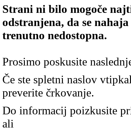
Strani ni bilo mogoče najt
odstranjena, da se nahaja
trenutno nedostopna.
Prosimo poskusite naslednj
Če ste spletni naslov vtipkal
preverite črkovanje.
Do informacij poizkusite pr
ali