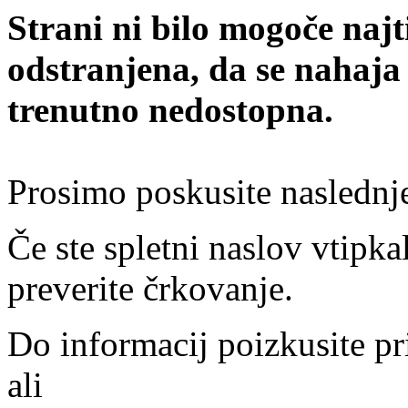
Strani ni bilo mogoče najt
odstranjena, da se nahaja
trenutno nedostopna.
Prosimo poskusite naslednj
Če ste spletni naslov vtipkal
preverite črkovanje.
Do informacij poizkusite pr
ali