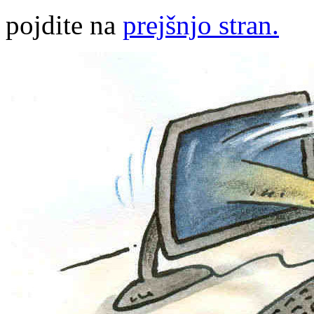
pojdite na
prejšnjo stran.