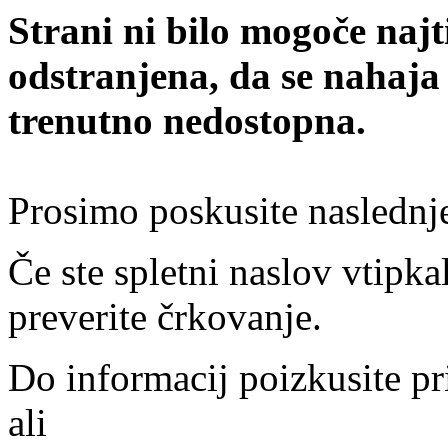
Strani ni bilo mogoče najt
odstranjena, da se nahaja
trenutno nedostopna.
Prosimo poskusite naslednj
Če ste spletni naslov vtipkal
preverite črkovanje.
Do informacij poizkusite pr
ali