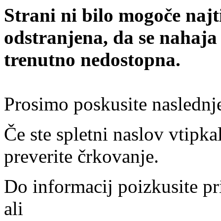
Strani ni bilo mogoče najt
odstranjena, da se nahaja
trenutno nedostopna.
Prosimo poskusite naslednj
Če ste spletni naslov vtipkal
preverite črkovanje.
Do informacij poizkusite pr
ali