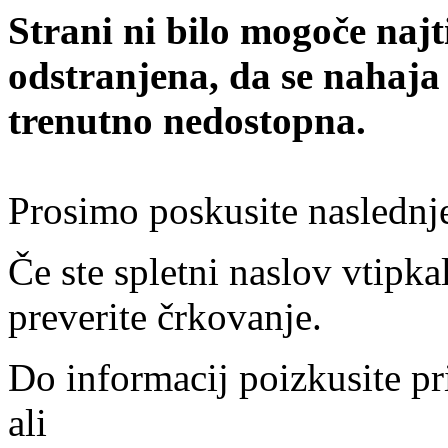
Strani ni bilo mogoče najt
odstranjena, da se nahaja
trenutno nedostopna.
Prosimo poskusite naslednj
Če ste spletni naslov vtipkal
preverite črkovanje.
Do informacij poizkusite pr
ali