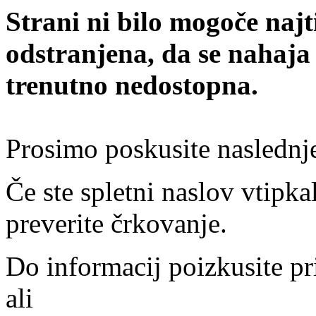
Strani ni bilo mogoče najt
odstranjena, da se nahaja
trenutno nedostopna.
Prosimo poskusite naslednj
Če ste spletni naslov vtipkal
preverite črkovanje.
Do informacij poizkusite pr
ali