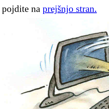
pojdite na
prejšnjo stran.