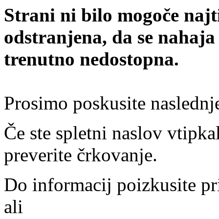
Strani ni bilo mogoče najt
odstranjena, da se nahaja
trenutno nedostopna.
Prosimo poskusite naslednj
Če ste spletni naslov vtipkal
preverite črkovanje.
Do informacij poizkusite pr
ali