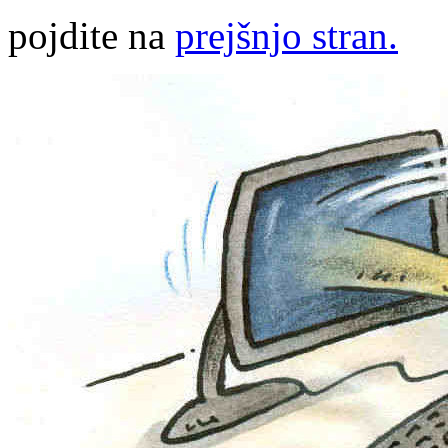
pojdite na
prejšnjo stran.