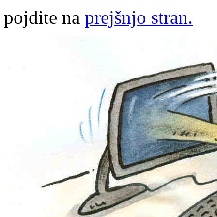
pojdite na
prejšnjo stran.