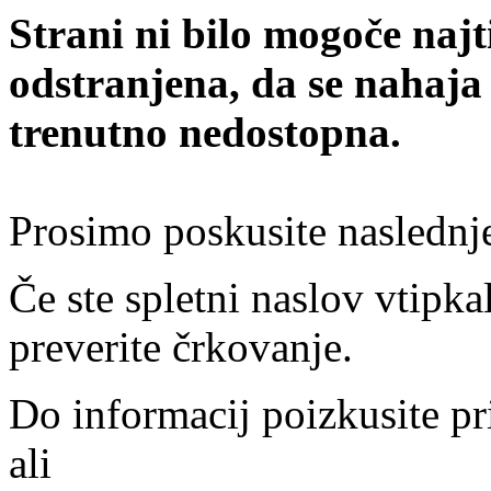
Strani ni bilo mogoče najt
odstranjena, da se nahaja
trenutno nedostopna.
Prosimo poskusite naslednj
Če ste spletni naslov vtipkal
preverite črkovanje.
Do informacij poizkusite pr
ali