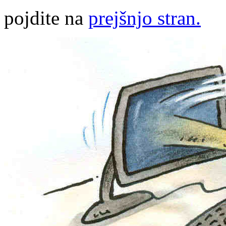
pojdite na
prejšnjo stran.