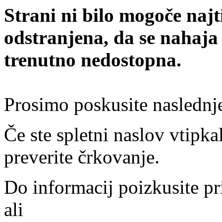
Strani ni bilo mogoče najt
odstranjena, da se nahaja
trenutno nedostopna.
Prosimo poskusite naslednj
Če ste spletni naslov vtipkal
preverite črkovanje.
Do informacij poizkusite pr
ali