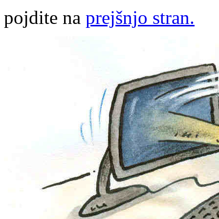
pojdite na
prejšnjo stran.