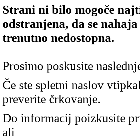
Strani ni bilo mogoče najt
odstranjena, da se nahaja
trenutno nedostopna.
Prosimo poskusite naslednj
Če ste spletni naslov vtipkal
preverite črkovanje.
Do informacij poizkusite pr
ali