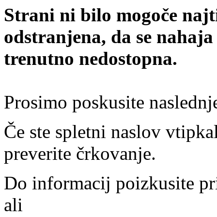
Strani ni bilo mogoče najt
odstranjena, da se nahaja
trenutno nedostopna.
Prosimo poskusite naslednj
Če ste spletni naslov vtipkal
preverite črkovanje.
Do informacij poizkusite pr
ali